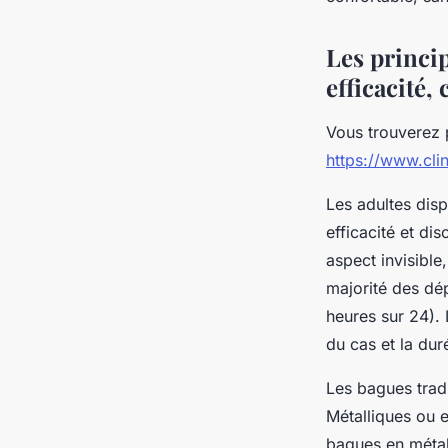
Yanis
•
29 août 2025
•
5 min de lecture
Les princip
efficacité,
Vous trouverez 
https://www.cli
Les adultes disp
efficacité et di
aspect invisible,
majorité des dé
heures sur 24). 
du cas et la dur
Les bagues tradi
Métalliques ou e
bagues en métal