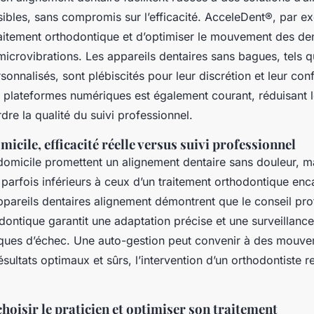
sibles, sans compromis sur l’efficacité. AcceleDent®, par 
traitement orthodontique et d’optimiser le mouvement des de
icrovibrations. Les appareils dentaires sans bagues, tels q
sonnalisés, sont plébiscités pour leur discrétion et leur conf
 plateformes numériques est également courant, réduisant le
dre la qualité du suivi professionnel.
micile, efficacité réelle versus suivi professionnel
domicile promettent un alignement dentaire sans douleur, ma
t parfois inférieurs à ceux d’un traitement orthodontique enc
ppareils dentaires alignement démontrent que le conseil pro
dontique garantit une adaptation précise et une surveillanc
isques d’échec. Une auto-gestion peut convenir à des mouv
sultats optimaux et sûrs, l’intervention d’un orthodontiste r
hoisir le praticien et optimiser son traitement