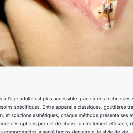
les meilleures
s à l’âge adulte est plus accessible grâce à des techniques 
oins spécifiques. Entre appareils classiques, gouttières tr
s
n, et solutions esthétiques, chaque méthode présente ses a
dre ces options permet de choisir un traitement efficace, di
s compromettre la santé bucco-dentaire ni le style de vie.