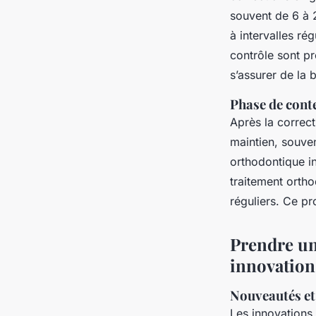
souvent de 6 à 2
à intervalles ré
contrôle sont p
s’assurer de la 
Phase de cont
Après la correct
maintien, souven
orthodontique i
traitement ortho
réguliers. Ce pr
Prendre une
innovations
Nouveautés et
Les innovations 