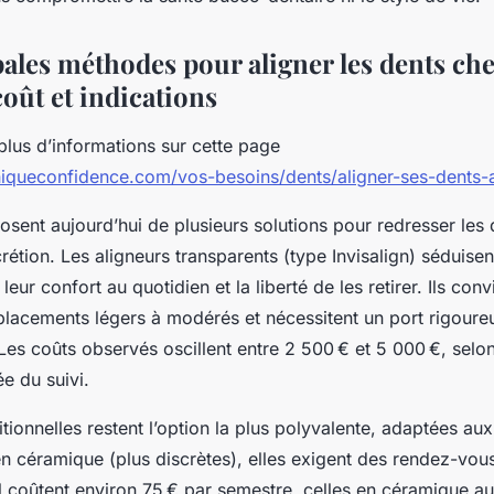
ales méthodes pour aligner les dents chez
 coût et indications
plus d’informations sur cette page
niqueconfidence.com/vos-besoins/dents/aligner-ses-dents-a
osent aujourd’hui de plusieurs solutions pour redresser les
scrétion. Les aligneurs transparents (type Invisalign) séduisen
 leur confort au quotidien et la liberté de les retirer. Ils con
placements légers à modérés et nécessitent un port rigoure
Les coûts observés oscillent entre 2 500 € et 5 000 €, selo
ée du suivi.
tionnelles restent l’option la plus polyvalente, adaptées a
n céramique (plus discrètes), elles exigent des rendez-vous
 coûtent environ 75 € par semestre, celles en céramique au