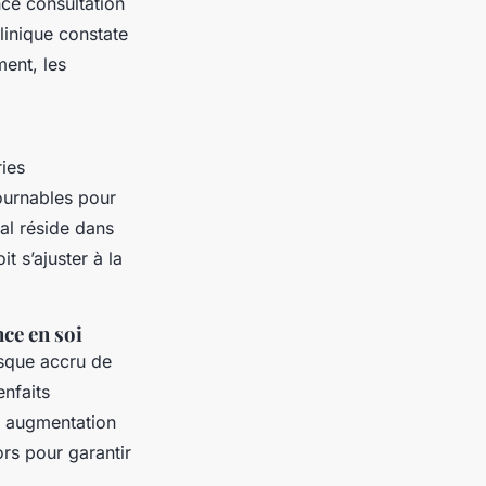
nce consultation
linique constate
ent, les
ries
ournables pour
al réside dans
t s’ajuster à la
ce en soi
isque accru de
enfaits
t augmentation
ors pour garantir