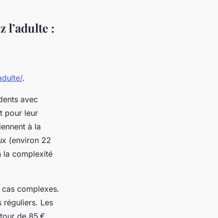
 l’adulte :
dulte/
.
 dents avec
t pour leur
viennent à la
ux (environ 22
n la complexité
ux cas complexes.
 réguliers. Les
tour de 85 €.