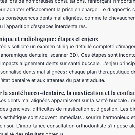
tés lors de nombreuses consultations, renforçant l’importa
ur adapter efficacement la prise en charge. Le diagnostic c
es conséquences dents mal alignées, comme le chevauchem
 l’apparition d’espaces interdentaires.
nique et radiologique : étapes et enjeux
écis sollicite un examen clinique détaillé complété d’image
panoramique dentaire, scanner 3D). Ces étapes sont incont
impacts alignement dents sur santé buccale. L’enjeu princip
rsonnalisé dents mal alignées : chaque plan thérapeutique doi
’état dentaire et aux attentes du patient adulte.
la santé bucco-dentaire, la mastication et la confian
s dents mal alignées apparaissent sur la santé buccale : r
 des gencives, difficultés de mastication et digestion. Les bi
s esthétique sont souvent immédiats : sourire harmonieux e
en soi. L’importance consultation orthodontiste s’impose al
a qualité des résultats obtenus.