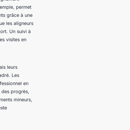
exemple, permet
nts grâce à une
ue les aligneurs
ort. Un suivi à
s visites en
is leurs
adré. Les
fessionnel en
e des progrès,
ements mineurs,
este