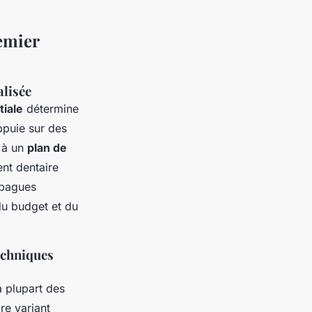
emier
alisée
tiale
détermine
appuie sur des
t à un
plan de
ent dentaire
 bagues
 du budget et du
echniques
a plupart des
re variant