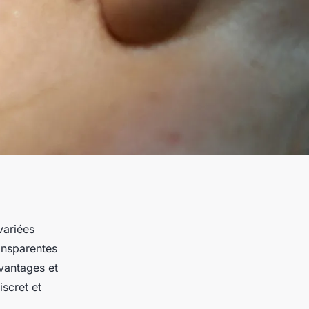
variées
ansparentes
vantages et
scret et