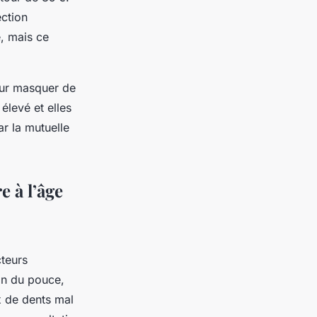
ection
e, mais ce
pour masquer de
élevé et elles
ar la mutuelle
e à l’âge
cteurs
ion du pouce,
x de dents mal