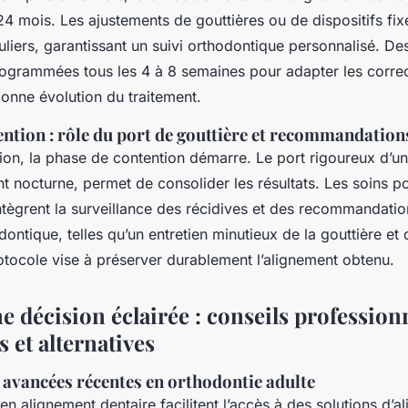
4 mois. Les ajustements de gouttières ou de dispositifs fixe
guliers, garantissant un suivi orthodontique personnalisé. Des
rogrammées tous les 4 à 8 semaines pour adapter les correc
bonne évolution du traitement.
ention : rôle du port de gouttière et recommandation
ion, la phase de contention démarre. Le port rigoureux d’un
t nocturne, permet de consolider les résultats. Les soins p
ntègrent la surveillance des récidives et des recommandatio
dontique, telles qu’un entretien minutieux de la gouttière et
otocole vise à préserver durablement l’alignement obtenu.
 décision éclairée : conseils profession
 et alternatives
 avancées récentes en orthodontie adulte
en alignement dentaire facilitent l’accès à des solutions d’a