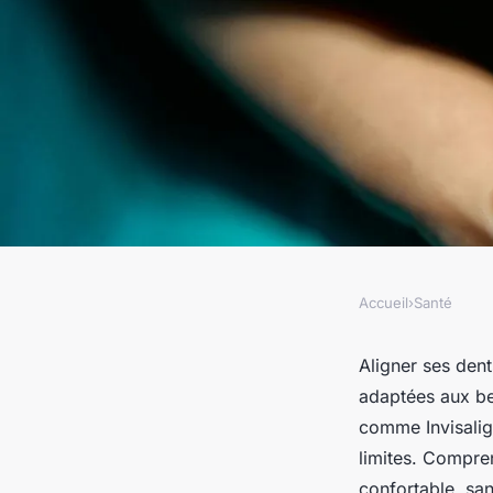
Accueil
›
Santé
SANTÉ
Aligner ses dents : 
Aligner ses dent
adaptées aux bes
options pour adulte
comme Invisalig
limites. Compren
confortable, san