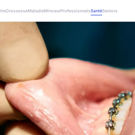
tre
Grossesse
Maladie
Minceur
Professionnels
Santé
Seniors