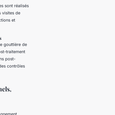
s sont réalisés
 visites de
tions et
s
e gouttière de
ost-traitement
ns post-
 des contrôles
nels,
lignement