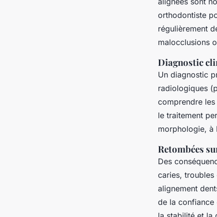
alignées sont no
orthodontiste po
régulièrement d
malocclusions ou
Diagnostic cli
Un diagnostic pr
radiologiques (
comprendre les 
le traitement pe
morphologie, à l
Retombées sur 
Des conséquence
caries, troubles
alignement dent
de la confiance 
la stabilité et l