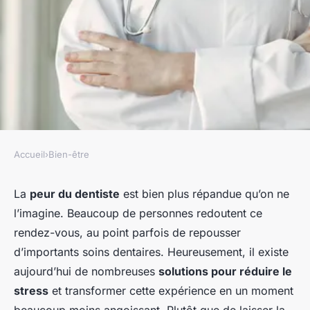
Accueil
›
Bien-être
BIEN-ÊTRE
Peur du dentiste : stratégies
La
peur du dentiste
est bien plus répandue qu’on ne
l’imagine. Beaucoup de personnes redoutent ce
pour une visite sans stress
rendez-vous, au point parfois de repousser
d’importants soins dentaires. Heureusement, il existe
Yanis
•
6 novembre 2025
•
7 min de lecture
aujourd’hui de nombreuses
solutions pour réduire le
stress
et transformer cette expérience en un moment