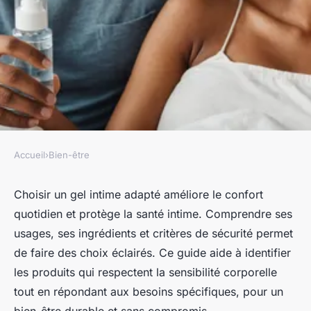
Accueil
›
Bien-être
BIEN-ÊTRE
Bien choisir son gel intime :
Choisir un gel intime adapté améliore le confort
quotidien et protège la santé intime. Comprendre ses
conseils pour un meilleur
usages, ses ingrédients et critères de sécurité permet
quotidien
de faire des choix éclairés. Ce guide aide à identifier
les produits qui respectent la sensibilité corporelle
Yanis
•
25 août 2025
•
5 min de lecture
tout en répondant aux besoins spécifiques, pour un